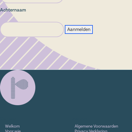
Achternaam
Ga naar
Lees ook
Welkom
Algemene Voorwaarden
Voor wie
Privacy Verklaring