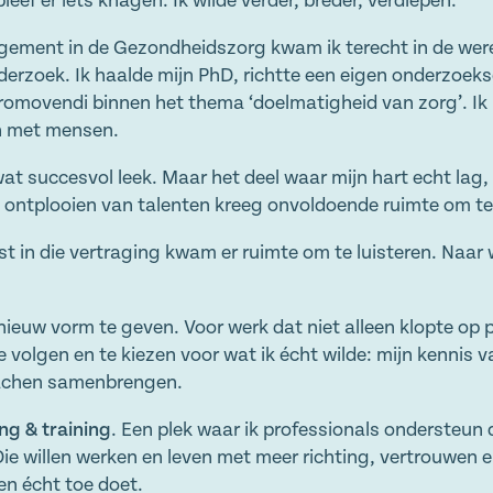
leef er iets knagen. Ik wilde verder, breder, verdiepen.
agement in de Gezondheidszorg kwam ik terecht in de wer
rzoek. Ik haalde mijn PhD, richtte een eigen onderzoek
 promovendi binnen het thema ‘doelmatigheid van zorg’. I
n met mensen.
at succesvol leek. Maar het deel waar mijn hart echt lag,
et ontplooien van talenten kreeg onvoldoende ruimte om te
uist in die vertraging kwam er ruimte om te luisteren. Naar 
nieuw vorm te geven. Voor werk dat niet alleen klopte op 
te volgen en te kiezen voor wat ik écht wilde: mijn kennis
oachen samenbrengen.
ng & training
. Een plek waar ik professionals ondersteun di
ie willen werken en leven met meer richting, vertrouwen e
en écht toe doet.