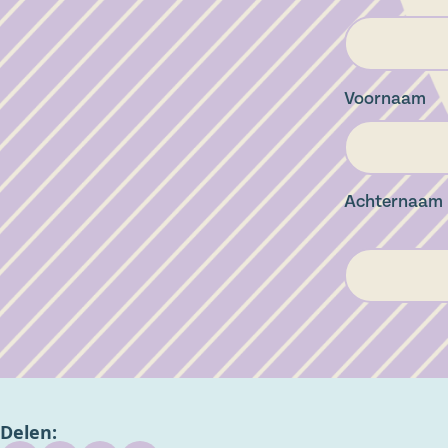
Voornaam
Achternaam
Delen: