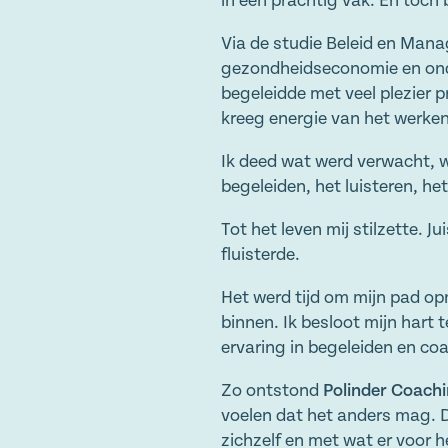
in een prachtig vak. En toch b
Via de studie Beleid en Man
gezondheidseconomie en onde
begeleidde met veel plezier
kreeg energie van het werke
Ik deed wat werd verwacht, w
begeleiden, het luisteren, h
Tot het leven mij stilzette. J
fluisterde.
Het werd tijd om mijn pad op
binnen. Ik besloot mijn hart 
ervaring in begeleiden en c
Zo ontstond
Polinder Coachi
voelen dat het anders mag. D
zichzelf en met wat er voor h