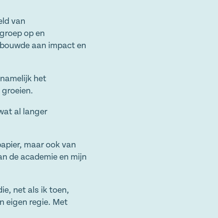
eld van
sgroep op en
k bouwde aan impact en
 namelijk het
 groeien.
wat al langer
papier, maar ook van
 van de academie en mijn
e, net als ik toen,
n eigen regie. Met